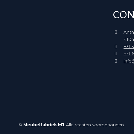
CON
Anth
4104
+31 3
+31 6
info
©
Meubelfabriek MJ
. Alle rechten voorbehouden.