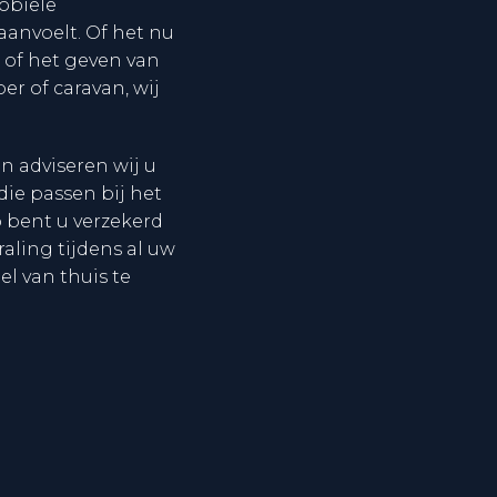
obiele
aanvoelt. Of het nu
 of het geven van
r of caravan, wij
n adviseren wij u
die passen bij het
o bent u verzekerd
aling tijdens al uw
el van thuis te