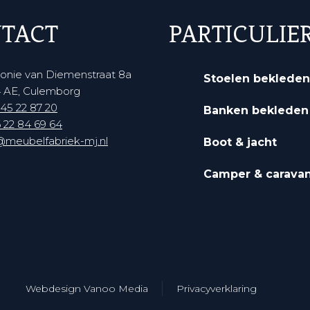
TACT
PARTICULIE
onie van Diemenstraat 8a
Stoelen bekleden
 AE, Culemborg
45 22 87 20‬
Banken bekleden
 22 84 69 64‬
@meubelfabriek-mj.nl
Boot & jacht
Camper & carava
Webdesign Vanoo Media
Privacyverklaring