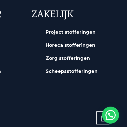
R
ZAKELIJK
Project stofferingen
Horeca stofferingen
Zorg stofferingen
n
Scheepsstofferingen