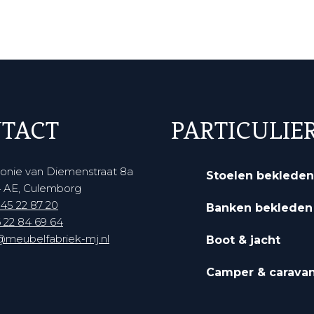
TACT
PARTICULIE
onie van Diemenstraat 8a
Stoelen bekleden
 AE, Culemborg
45 22 87 20‬
Banken bekleden
 22 84 69 64‬
@meubelfabriek-mj.nl
Boot & jacht
Camper & carava