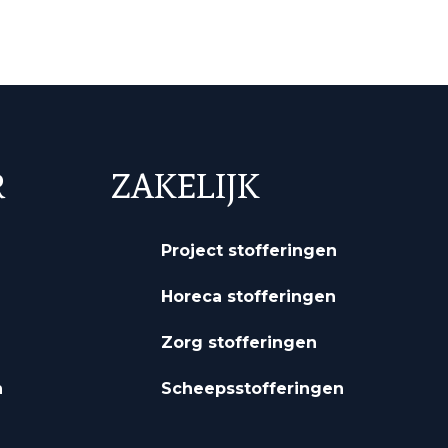
R
ZAKELIJK
Project stofferingen
Horeca stofferingen
Zorg stofferingen
n
Scheepsstofferingen