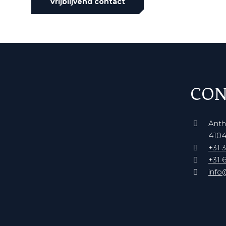
Vrijblijvend contact
CON
Anth
4104
+31 3
+31 6
info