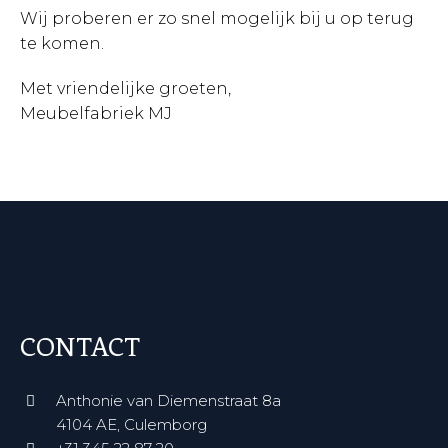
Wij proberen er zo snel mogelijk bij u op terug
te komen.
Met vriendelijke groeten,
Meubelfabriek MJ
CONTACT
Anthonie van Diemenstraat 8a
4104 AE, Culemborg